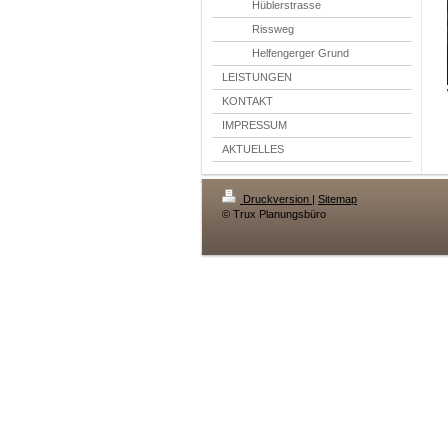
Hüblerstrasse
Rissweg
Helfengerger Grund
LEISTUNGEN
KONTAKT
IMPRESSUM
AKTUELLES
Druckversion
|
Sitemap
© Trux Planungsbüro