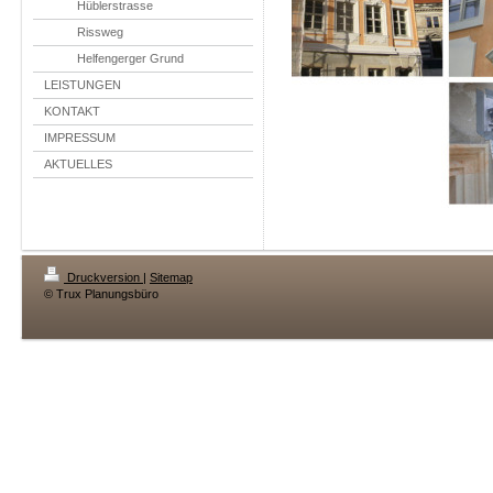
Hüblerstrasse
Rissweg
Helfengerger Grund
LEISTUNGEN
KONTAKT
IMPRESSUM
AKTUELLES
Druckversion
|
Sitemap
© Trux Planungsbüro